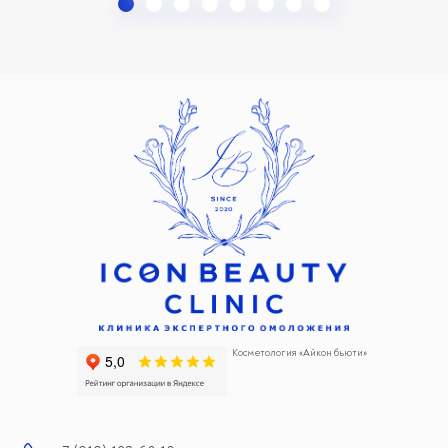
Косметология «Айкон бьюти»