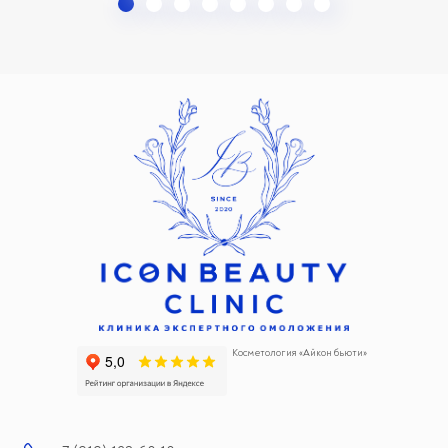
Косметология «Айкон бьюти»