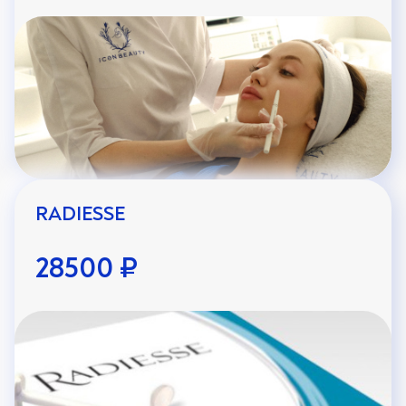
Нечеткий контур губ
Носогубные складки
Обезвоженность кожи
Омоложение кожи шеи и декольте
Опущение уголков рта
Пигментация
Покраснения, раздражения
RADIESSE
Постакне
Потеря тургора, дряблость кожи
28500 ₽
Профилактика старения
Растяжки
Розацеа
Сухость кожи
Темные круги под глазами