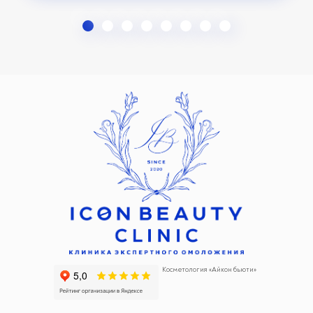
Косметология «Айкон бьюти»