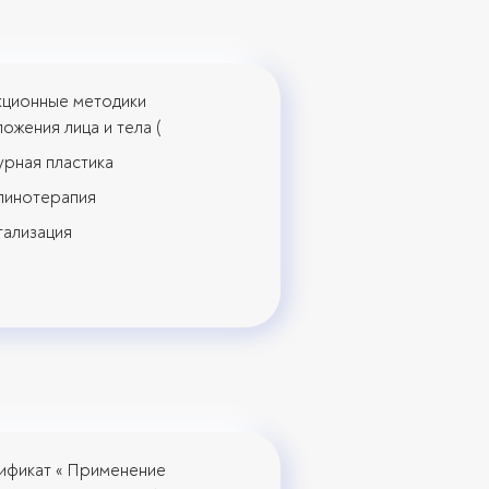
кционные методики
ожения лица и тела (
урная пластика
линотерапия
тализация
ификат « Применение