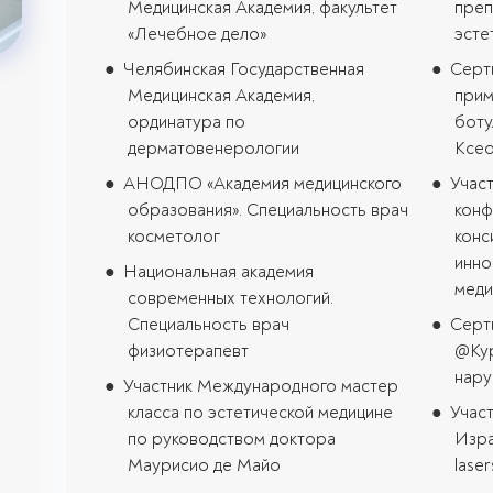
Медицинская Академия, факультет
преп
«Лечебное дело»
эсте
Челябинская Государственная
Серт
Медицинская Академия,
прим
ординатура по
ботул
дерматовенерологии
Ксео
АНОДПО «Академия медицинского
Учас
образования». Специальность врач
конф
косметолог
конс
инно
Национальная академия
меди
современных технологий.
Специальность врач
Серт
физиотерапевт
@Кур
нару
Участник Международного мастер
класса по эстетической медицине
Участ
по руководством доктора
Изра
Маурисио де Майо
laser