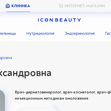
КЛИНИКА
ИНТЕРНЕТ-МАГАЗИН
пельницы
Нутрициология
Эндокринология
Га
ндровна
ксандровна
Врач-дерматовенеролог, врач-косметолог, врач-ф
инъекционным методикам омоложения