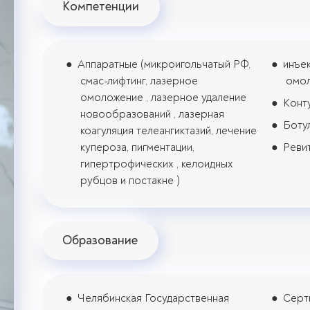
Компетенции
Аппаратные (микроигольчатый РФ,
инъе
смас-лифтинг, лазерное
омол
омоложение , лазерное удаление
Конт
новообразований , лазерная
Боту
коагуляция телеангиктазий, лечение
купероза, пигментации,
Реви
гипертрофических , келоидных
рубцов и постакне )
Образование
Челябинская Государственная
Серт