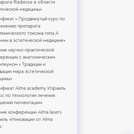
арата Radiesse в области
тической медицины»
ификат « Продвинутый курс по
енению препарата
инического токсина типа А
мин в эстетической медицине»
тник научно-практической
еренции с анатомическим
илиумом « Традиции и
вации мира эстетической
цины»
ификат Alma academy Израиль
с по технологии лечения
шений пигментации»
ник конференции Аlma lasers
иль «Инновации от Alma
s”