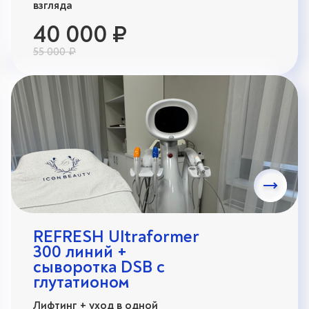
взгляда
40 000 ₽
55 000 ₽
REFRESH Ultraformer
300 линий +
сыворотка DSB с
глутатионом
Лифтинг + уход в одной