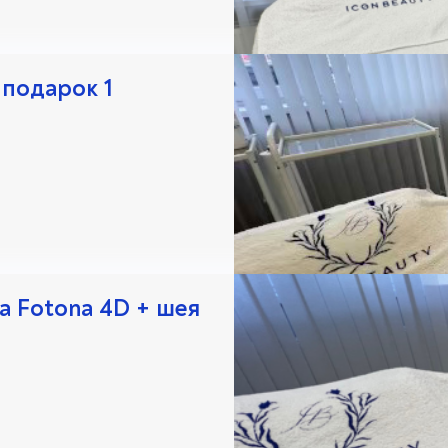
 подарок 1
 Fotona 4D + шея