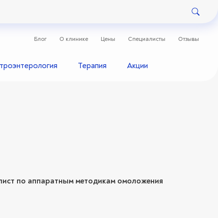
Блог
О клинике
Цены
Специалисты
Отзывы
строэнтерология
Терапия
Акции
алист по аппаратным методикам омоложения