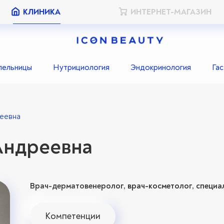
КЛИНИКА
ИНТЕРНЕТ-МАГАЗИН
пельницы
Нутрициология
Эндокринология
Га
еевна
Андреевна
Врач-дерматовенеролог, врач-косметолог, специ
Компетенции