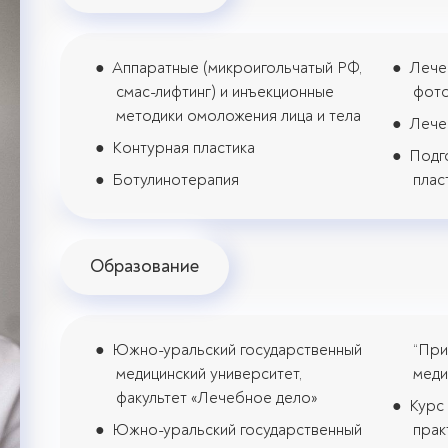
Аппаратные (микроигольчатый РФ,
Лече
смас-лифтинг) и инъекционные
фото
методики омоложения лица и тела
Лече
Контурная пластика
Подг
Ботулинотерапия
плас
Образование
Южно-уральский государственный
“При
медицинский университет,
меди
факультет «Лечебное дело»
Курс
Южно-уральский государственный
прак