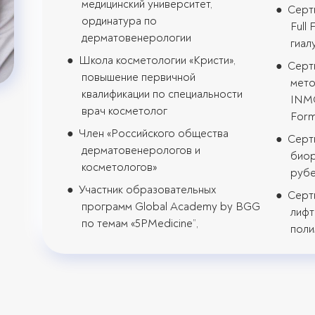
медицинский университет,
Серт
ординатура по
Full
дерматовенерологии
гиал
Школа косметологии «Кристи»,
Серт
повышение первичной
мето
квалификации по специальности
INMO
врач косметолог
For
Член «Российского общества
Серт
дерматовенерологов и
биор
косметологов»
рубе
Участник образовательных
Серт
программ Global Academy by BGG
лифт
по темам «5PMedicine”,
поли