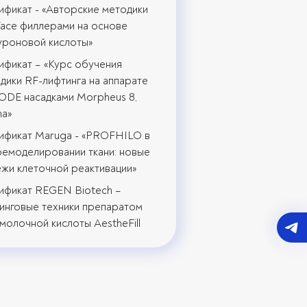
ификат - «Авторские методики
 Face филлерами на основе
уроновой кислоты»
ификат – «Курс обучения
дики RF-лифтинга на аппарате
DE насадками Morpheus 8,
ma»
ификат Maruga - «PROFHILO в
емоделировании ткани: новые
жи клеточной реактивации»
ификат REGEN Biotech –
инговые техники препаратом
молочной кислоты AestheFill