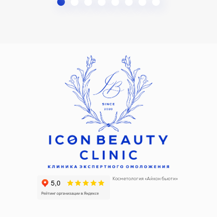
Косметология «Айкон бьюти»