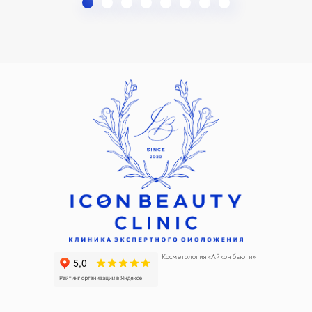
Косметология «Айкон бьюти»