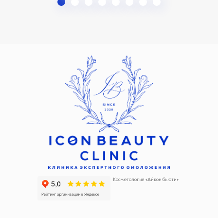
Косметология «Айкон бьюти»