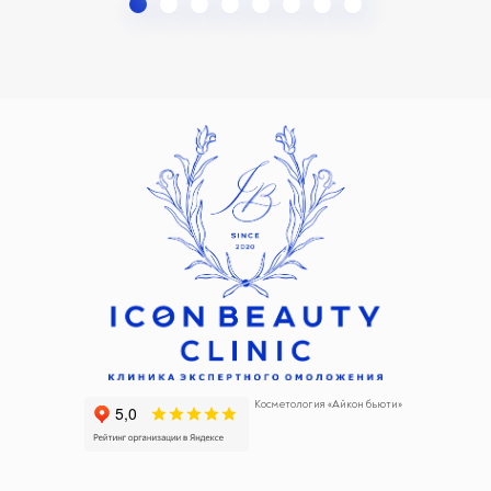
Косметология «Айкон бьюти»