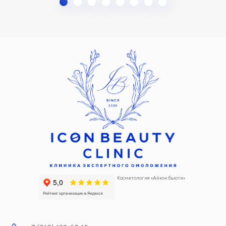
Косметология «Айкон бьюти»