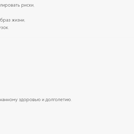
олировать риски,
образ жизни,
зок.
знанному здоровью и долголетию.