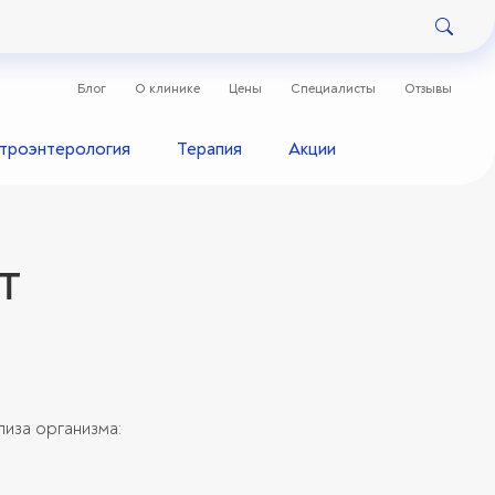
Блог
О клинике
Цены
Специалисты
Отзывы
строэнтерология
Терапия
Акции
IT
лиза организма: