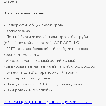
диабета.
В этот комплекс входит:
- Развернутый общий анализ крови
- Копрограмма
- Полный биохимический анализ крови: билирубин
(общий, прямой и непрямой), АСТ, АЛТ, ЩФ,
- ГГТП, амилаза, белок общий, альбумин, глюкоза,
креатинин, мочевина
- Микроэлементы: кальций общий, кальций
ионизированный, магний, калий, натрий, хлор, фосфор
- Витамины: Д и В12, паратгормон, Ферритин,
трансферрин, гомоцистеин
- Липидограмма: ЛПВП, ЛПНП, триглицериды
- Гликированный гемоглобин
РЕКОМЕНДАЦИИ ПЕРЕД ПРОЦЕДУРОЙ ЧЕК-АП