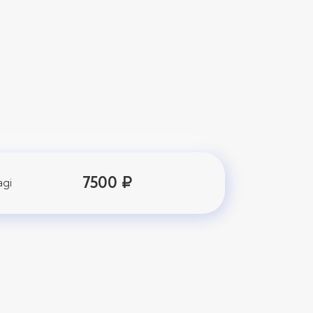
7500 ₽
agi