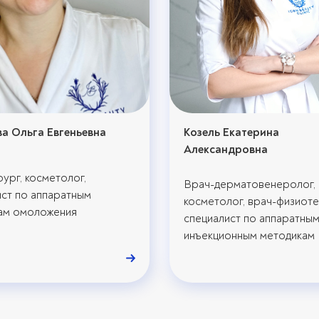
а Ольга Евгеньевна
Козель Екатерина
Александровна
ург, косметолог,
Врач-дерматовенеролог, 
ист по аппаратным
косметолог, врач-физиоте
ам омоложения
специалист по аппаратным
инъекционным методикам
омоложения