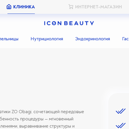
КЛИНИКА
ИНТЕРНЕТ-МАГАЗИН
пельницы
Нутрициология
Эндокринология
Га
е
евтики ZO Obagi, сочетающей передовые
обенность процедуры — мгновенный
лениями, выравнивание структуры и