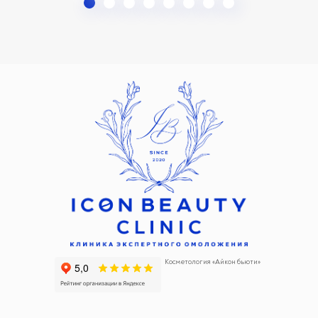
Косметология «Айкон бьюти»