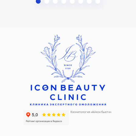
Косметология «Айкон бьюти»