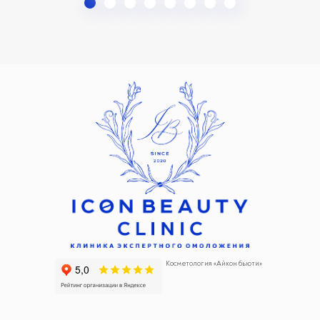
Косметология «Айкон бьюти»