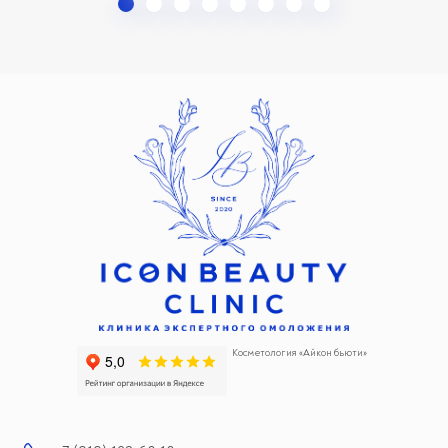
Косметология «Айкон бьюти»