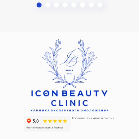
Косметология «Айкон бьюти»