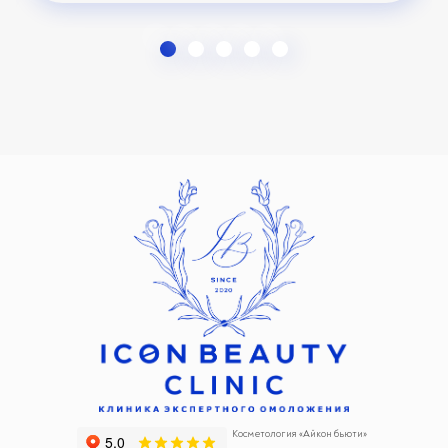
Косметология «Айкон бьюти»