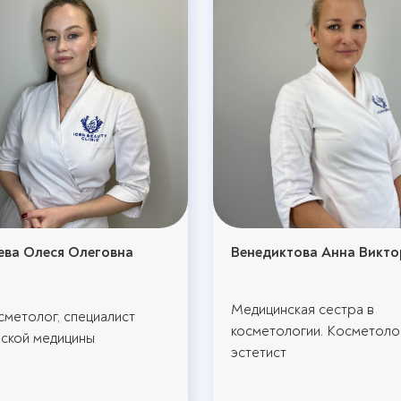
ва Олеся Олеговна
Венедиктова Анна Викт
Медицинская сестра в
сметолог, специалист
косметологии. Косметоло
еской медицины
эстетист