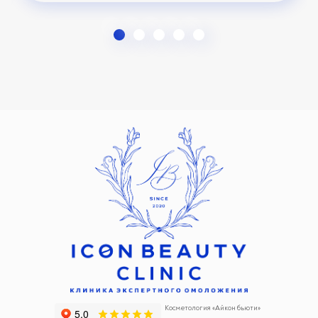
Косметология «Айкон бьюти»