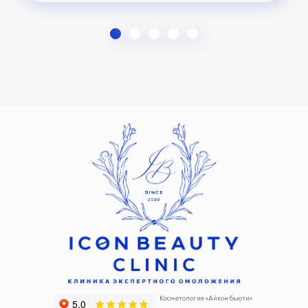
Косметология «Айкон бьюти»