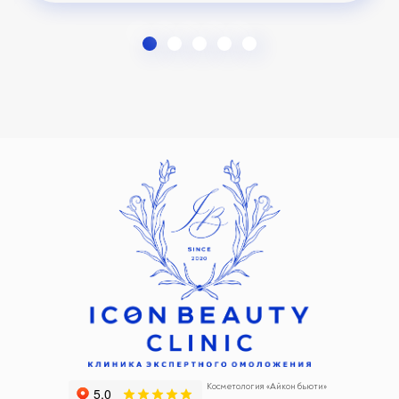
Косметология «Айкон бьюти»