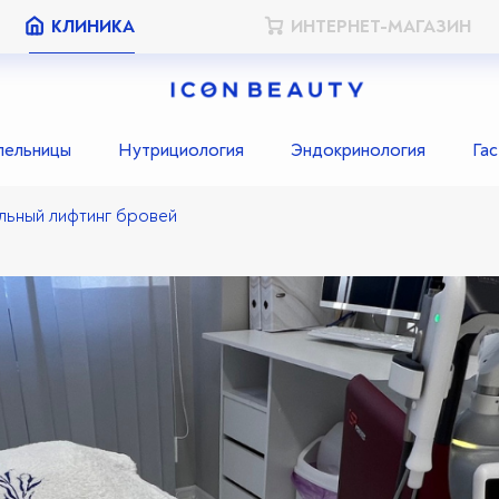
КЛИНИКА
ИНТЕРНЕТ-МАГАЗИН
пельницы
Нутрициология
Эндокринология
Га
льный лифтинг бровей