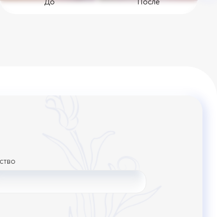
До
После
ство