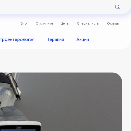
Блог
О клинике
Цены
Специалисты
Отзывы
строэнтерология
Терапия
Акции