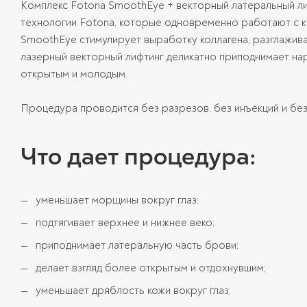
Комплекс Fotona SmoothEye + векторный латеральный ли
технологии Fotona, которые одновременно работают с к
SmoothEye стимулирует выработку коллагена, разглажива
лазерный векторный лифтинг деликатно приподнимает нар
открытым и молодым.
Процедура проводится без разрезов, без инъекций и без
Что дает процедура:
уменьшает морщины вокруг глаз;
подтягивает верхнее и нижнее веко;
приподнимает латеральную часть брови;
делает взгляд более открытым и отдохнувшим;
уменьшает дряблость кожи вокруг глаз;