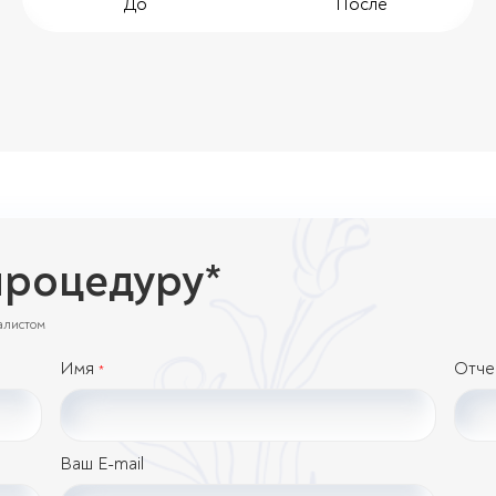
До
После
процедуру*
алистом
Имя
Отче
*
Ваш E-mail