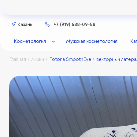
Казань
+7 (919) 688-09-88
Косметология
Мужская косметология
Ка
Главная
Акции
Fotona SmoothEye + векторный латера
/
/