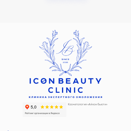
Косметология «Айкон бьюти»