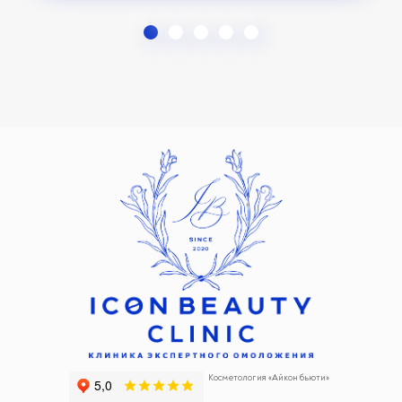
Косметология «Айкон бьюти»