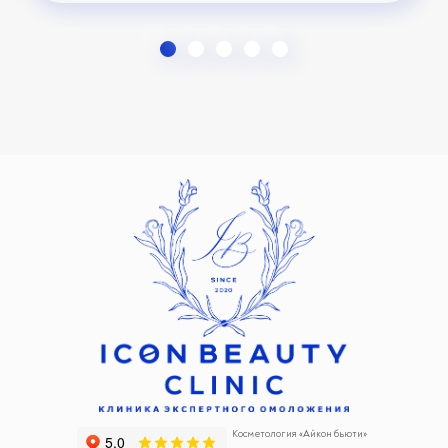
Косметология «Айкон бьюти»